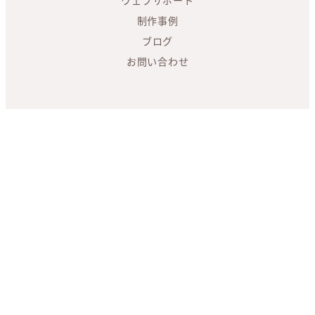
制作事例
ブログ
お問い合わせ
Dressingは、美しく機能的なホームページ制作と、分かりやすい
WordPressサポートを通じて、女性起業家が理想のクライアントと