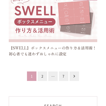
【SWELL】ボックスメニューの作り方＆活用術！
初心者でも迷わずおしゃれに設定
投
1
2
…
7
稿
の
SEARCH