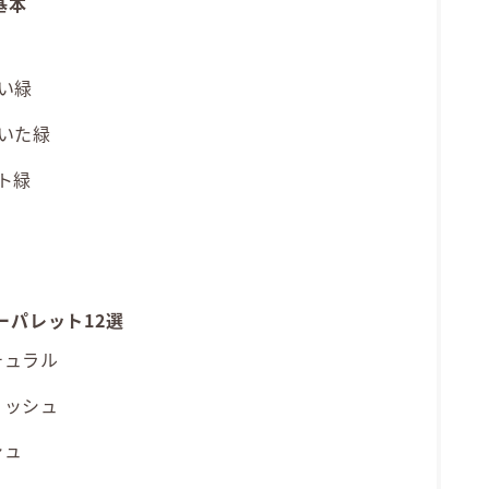
基本
い緑
着いた緑
ト緑
ーパレット12選
チュラル
リッシュ
シュ