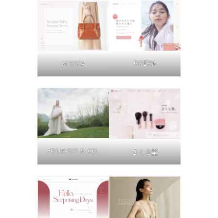
OPERA
MIKIYA
FOUR SIS & CO.
さくら堂