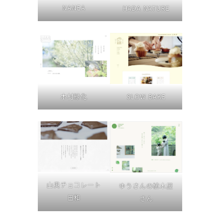
NANEA
HADA NATURE
木村緑化
SLOW BAKE
山奥チョコレート
ゆうさんの植木屋
日和
さん