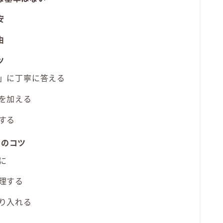
安
由
ツ
い」に丁寧に答える
点を加える
する
つのコツ
に
整理する
取り入れる